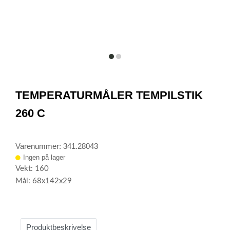
item
item
0
1
Item
1
TEMPERATURMÅLER TEMPILSTIK
of
2
260 C
Varenummer: 341.28043
Ingen på lager
Vekt: 160
Mål: 68x142x29
Produktbeskrivelse