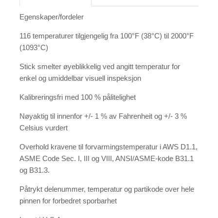
Egenskaper/fordeler
116 temperaturer tilgjengelig fra 100°F (38°C) til 2000°F
(1093°C)
Stick smelter øyeblikkelig ved angitt temperatur for
enkel og umiddelbar visuell inspeksjon
Kalibreringsfri med 100 % pålitelighet
Nøyaktig til innenfor +/- 1 % av Fahrenheit og +/- 3 %
Celsius vurdert
Overhold kravene til forvarmingstemperatur i AWS D1.1,
ASME Code Sec. I, III og VIII, ANSI/ASME-kode B31.1
og B31.3.
Påtrykt delenummer, temperatur og partikode over hele
pinnen for forbedret sporbarhet