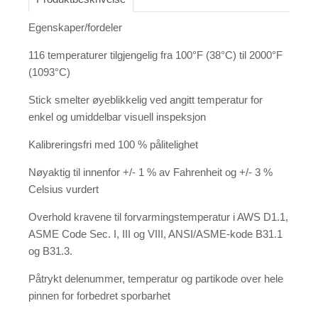
Egenskaper/fordeler
116 temperaturer tilgjengelig fra 100°F (38°C) til 2000°F
(1093°C)
Stick smelter øyeblikkelig ved angitt temperatur for
enkel og umiddelbar visuell inspeksjon
Kalibreringsfri med 100 % pålitelighet
Nøyaktig til innenfor +/- 1 % av Fahrenheit og +/- 3 %
Celsius vurdert
Overhold kravene til forvarmingstemperatur i AWS D1.1,
ASME Code Sec. I, III og VIII, ANSI/ASME-kode B31.1
og B31.3.
Påtrykt delenummer, temperatur og partikode over hele
pinnen for forbedret sporbarhet