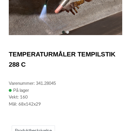
item
item
0
1
Item
1
TEMPERATURMÅLER TEMPILSTIK
of
2
288 C
Varenummer: 341.28045
På lager
Vekt: 160
Mål: 68x142x29
Produktbeskrivelse