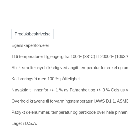
Item
1
of
Produktbeskrivelse
2
Egenskaper/fordeler
116 temperaturer tilgjengelig fra 100°F (38°C) til 2000°F (1093
Stick smelter øyeblikkelig ved angitt temperatur for enkel og u
Kalibreringsfri med 100 % pålitelighet
Nøyaktig til innenfor +/- 1 % av Fahrenheit og +/- 3 % Celsius 
Overhold kravene til forvarmingstemperatur i AWS D1.1, ASME
Påtrykt delenummer, temperatur og partikode over hele pinnen 
Laget i U.S.A.