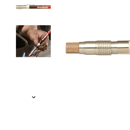
Item
1
of
2