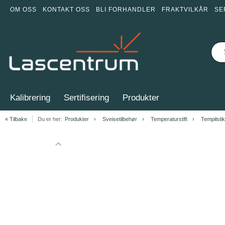
OM OSS
KONTAKT OSS
BLI FORHANDLER
FRAKTVILKÅR
SE
Kalibrering
Sertifisering
Produkter
« Tilbake
Du er her:
Produkter
Sveisetilbehør
Temperaturstift
Tempilstik