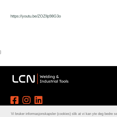
https://youtu.be/ZOZIlp98G3o
}
Vi bruker informasjonskapsler (cookies) slik at vi kan yte deg bedre s