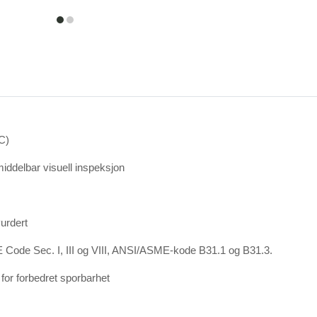
item
item
0
1
°C)
middelbar visuell inspeksjon
vurdert
 Code Sec. I, III og VIII, ANSI/ASME-kode B31.1 og B31.3.
for forbedret sporbarhet