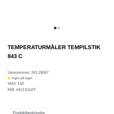
item
item
0
1
Item
1
TEMPERATURMÅLER TEMPILSTIK
of
2
843 C
Varenummer: 341.28067
Ingen på lager
Vekt: 160
Mål: 68x142x29
Produktbeskrivelse