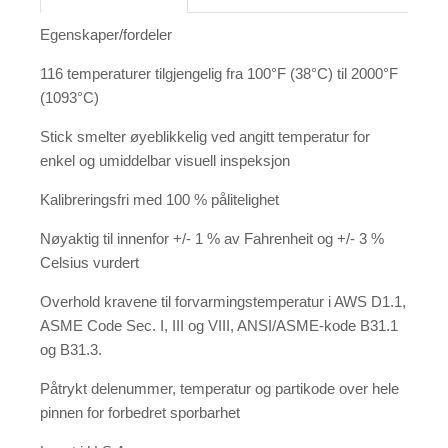
Egenskaper/fordeler
116 temperaturer tilgjengelig fra 100°F (38°C) til 2000°F
(1093°C)
Stick smelter øyeblikkelig ved angitt temperatur for
enkel og umiddelbar visuell inspeksjon
Kalibreringsfri med 100 % pålitelighet
Nøyaktig til innenfor +/- 1 % av Fahrenheit og +/- 3 %
Celsius vurdert
Overhold kravene til forvarmingstemperatur i AWS D1.1,
ASME Code Sec. I, III og VIII, ANSI/ASME-kode B31.1
og B31.3.
Påtrykt delenummer, temperatur og partikode over hele
pinnen for forbedret sporbarhet