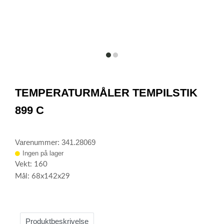
item
item
0
1
Item
1
TEMPERATURMÅLER TEMPILSTIK
of
2
899 C
Varenummer: 341.28069
Ingen på lager
Vekt: 160
Mål: 68x142x29
Produktbeskrivelse