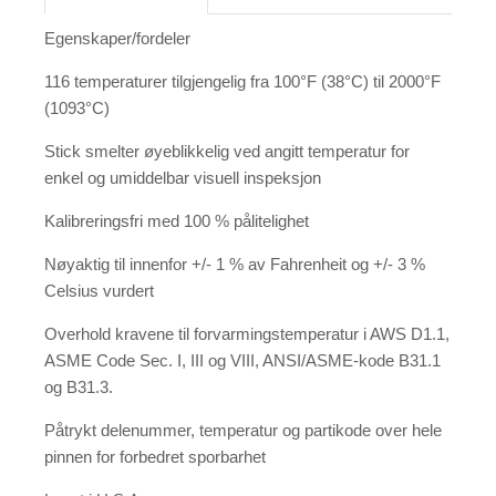
Egenskaper/fordeler
116 temperaturer tilgjengelig fra 100°F (38°C) til 2000°F
(1093°C)
Stick smelter øyeblikkelig ved angitt temperatur for
enkel og umiddelbar visuell inspeksjon
Kalibreringsfri med 100 % pålitelighet
Nøyaktig til innenfor +/- 1 % av Fahrenheit og +/- 3 %
Celsius vurdert
Overhold kravene til forvarmingstemperatur i AWS D1.1,
ASME Code Sec. I, III og VIII, ANSI/ASME-kode B31.1
og B31.3.
Påtrykt delenummer, temperatur og partikode over hele
pinnen for forbedret sporbarhet