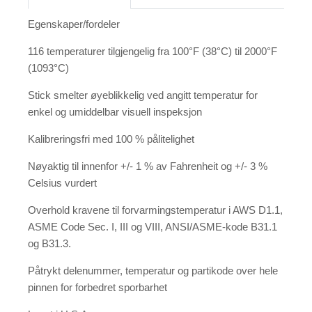
Egenskaper/fordeler
116 temperaturer tilgjengelig fra 100°F (38°C) til 2000°F
(1093°C)
Stick smelter øyeblikkelig ved angitt temperatur for
enkel og umiddelbar visuell inspeksjon
Kalibreringsfri med 100 % pålitelighet
Nøyaktig til innenfor +/- 1 % av Fahrenheit og +/- 3 %
Celsius vurdert
Overhold kravene til forvarmingstemperatur i AWS D1.1,
ASME Code Sec. I, III og VIII, ANSI/ASME-kode B31.1
og B31.3.
Påtrykt delenummer, temperatur og partikode over hele
pinnen for forbedret sporbarhet