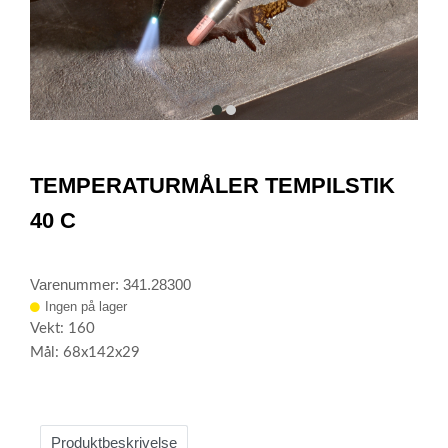
item
item
0
1
Item
1
TEMPERATURMÅLER TEMPILSTIK
of
2
40 C
Varenummer: 341.28300
Ingen på lager
Vekt: 160
Mål: 68x142x29
Produktbeskrivelse