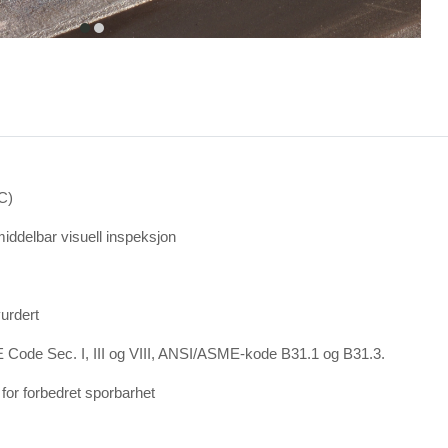
item
item
0
1
°C)
middelbar visuell inspeksjon
vurdert
 Code Sec. I, III og VIII, ANSI/ASME-kode B31.1 og B31.3.
for forbedret sporbarhet