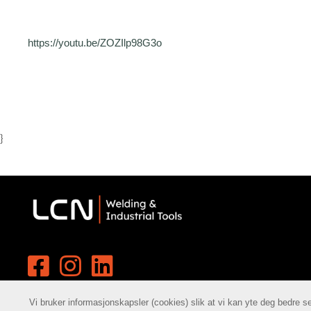
https://youtu.be/ZOZIlp98G3o
}
Vi bruker informasjonskapsler (cookies) slik at vi kan yte deg bedre s