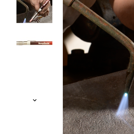
Item
1
of
2