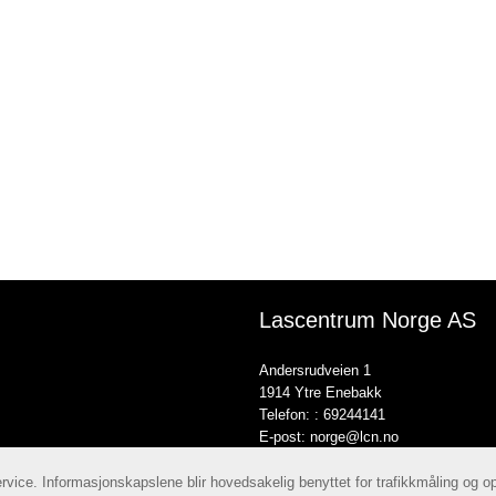
Lascentrum Norge AS
Andersrudveien 1
1914 Ytre Enebakk
Telefon: :
69244141
E-post:
norge@lcn.no
ervice. Informasjonskapslene blir hovedsakelig benyttet for trafikkmåling og 