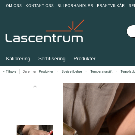
OM OSS
KONTAKT OSS
BLI FORHANDLER
FRAKTVILKÅR
SE
Kalibrering
Sertifisering
Produkter
« Tilbake
Du er her:
Produkter
Sveisetilbehør
Temperaturstift
Tempilstik