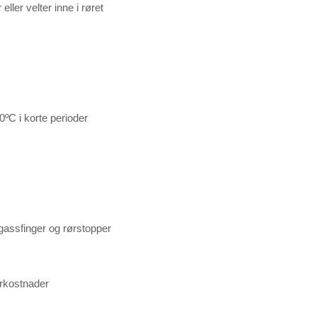
ller velter inne i røret
0ºC i korte perioder
gassfinger og rørstopper
ierkostnader