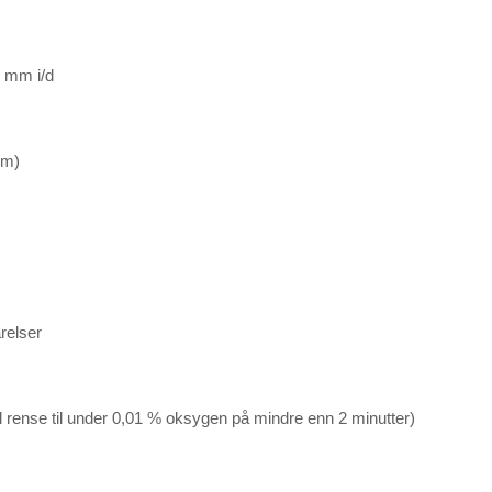
8 mm i/d
mm)
relser
 vil rense til under 0,01 % oksygen på mindre enn 2 minutter)