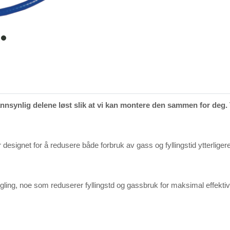
item
0
annsynlig delene løst slik at vi kan montere den sammen for deg. 
signet for å redusere både forbruk av gass og fyllingstid ytterligere
egling, noe som reduserer fyllingstd og gassbruk for maksimal effektivi