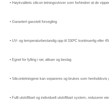
• Høykvalitets silicon tetningsskiver som forhindrer at de vipper e
• Garantert gasstett forsegling
• UV- og temperaturbestandig opp til 330ºC kontinuerlig eller 45
• Egnet for fylling i rør, albuer og beslag
• Silicontetningene kan separeres og brukes som henholdsvis 
• Fullt utskiftbart og individuelt utskiftbart system, reduserer e