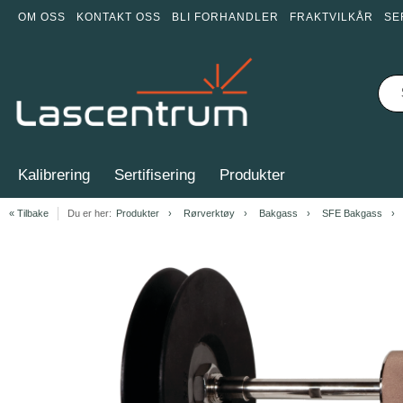
OM OSS
KONTAKT OSS
BLI FORHANDLER
FRAKTVILKÅR
SE
Kalibrering
Sertifisering
Produkter
« Tilbake
Du er her:
Produkter
Rørverktøy
Bakgass
SFE Bakgass