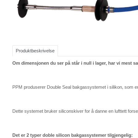
Item
1
of
Produktbeskrivelse
1
Om dimensjonen du ser på står i null i lager, har vi mest s
PPM produserer Double Seal bakgassystemet i silikon, som er de
Dette systemet bruker siliconskiver for å danne en lufttett fors
Det er 2 typer doble silicon bakgassystemer tilgjengelig: