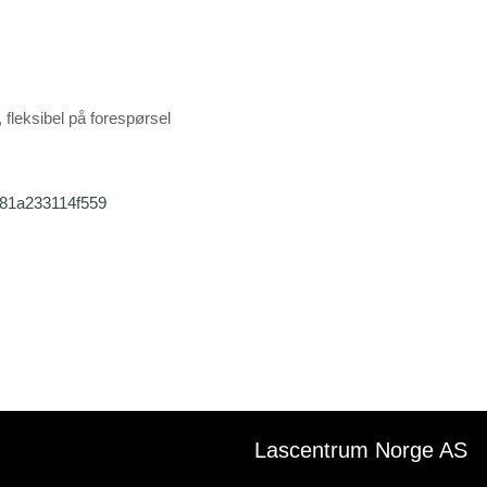
fleksibel på forespørsel
081a233114f559
Lascentrum Norge AS