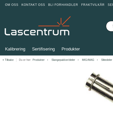
OM OSS
KONTAKT OSS
BLI FORHANDLER
FRAKTVILKÅR
SE
Kalibrering
Sertifisering
Produkter
« Tilbake
Du er her:
Produkter
Slangepakker/deler
MIG/MAG
Slitedeler