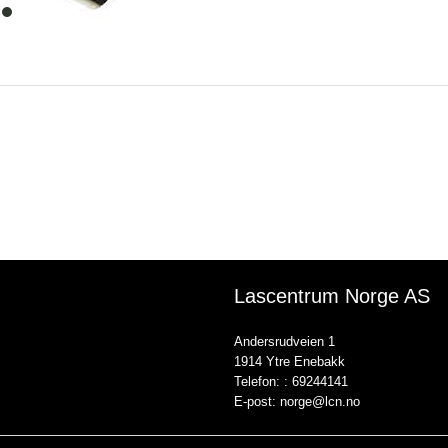
item
0
Lascentrum Norge AS
Andersrudveien 1
1914 Ytre Enebakk
Telefon: :
69244141
E-post:
norge@lcn.no