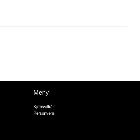
Meny
Kjøpsvilkår
Personvern