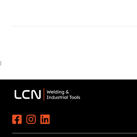
Item
1
of
1
}