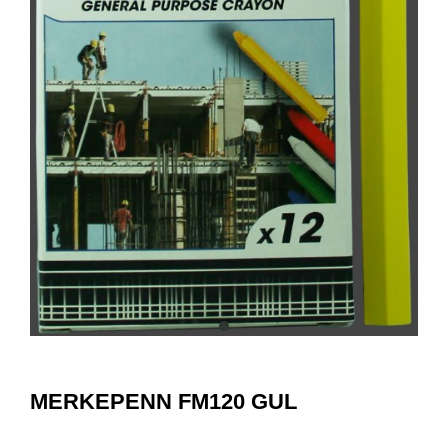
item
0
Item
1
MERKEPENN FM120 GUL
of
1