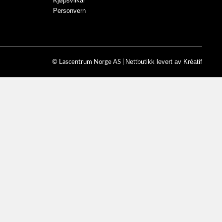
Kjøpsvilkår
Personvern
Nettbutikk levert av Kréatif
© Lascentrum Norge AS |