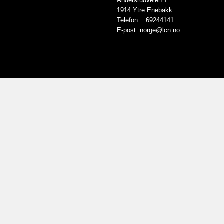
Andersrudveien 1
1914 Ytre Enebakk
Telefon: :
69244141
E-post:
norge@lcn.no