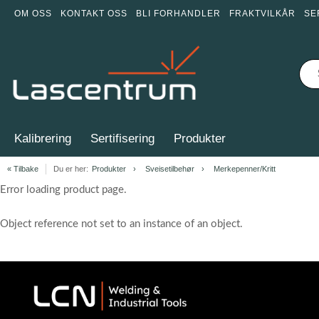
OM OSS
KONTAKT OSS
BLI FORHANDLER
FRAKTVILKÅR
SE
Kalibrering
Sertifisering
Produkter
« Tilbake
Du er her:
Produkter
Sveisetilbehør
Merkepenner/Kritt
Error loading product page.
Object reference not set to an instance of an object.