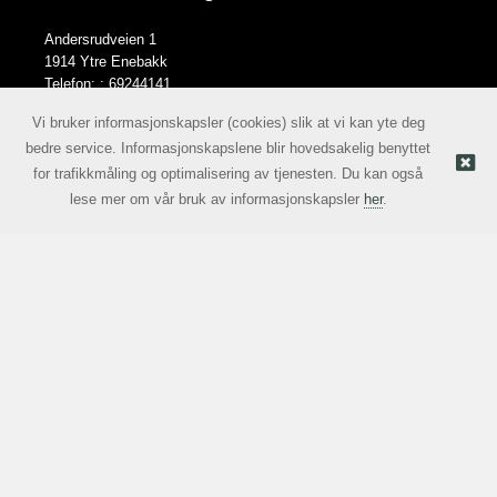
Andersrudveien 1
1914 Ytre Enebakk
Telefon: :
69244141
E-post:
norge@lcn.no
Vi bruker informasjonskapsler (cookies) slik at vi kan yte deg
bedre service. Informasjonskapslene blir hovedsakelig benyttet
for trafikkmåling og optimalisering av tjenesten. Du kan også
Nettbutikk levert av Kréatif
© Lascentrum Norge AS |
lese mer om vår bruk av informasjonskapsler
her
.