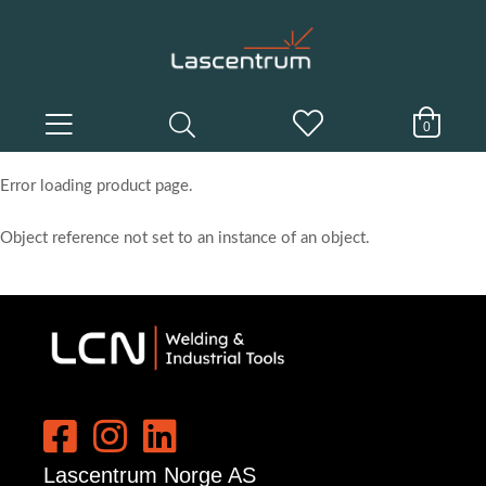
0
Error loading product page.
Object reference not set to an instance of an object.
Lascentrum Norge AS