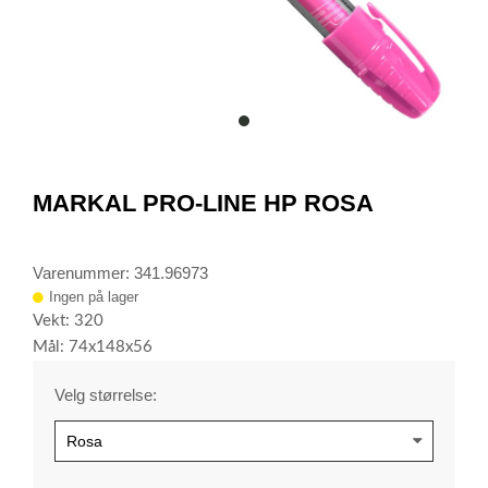
item
0
Item
1
MARKAL PRO-LINE HP ROSA
of
1
Varenummer: 341.96973
Ingen på lager
Vekt: 320
Mål: 74x148x56
Velg størrelse: