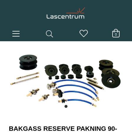
0
item
0
Item
1
BAKGASS RESERVE PAKNING 90-
of