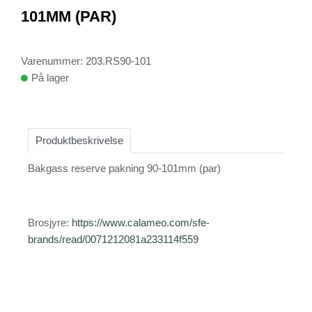
1
101MM (PAR)
Varenummer: 203.RS90-101
På lager
Produktbeskrivelse
Bakgass reserve pakning 90-101mm (par)
Brosjyre:
https://www.calameo.com/sfe-
brands/read/0071212081a233114f559