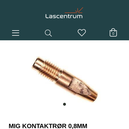
0
item
0
Item
1
MIG KONTAKTRØR 0,8MM
of