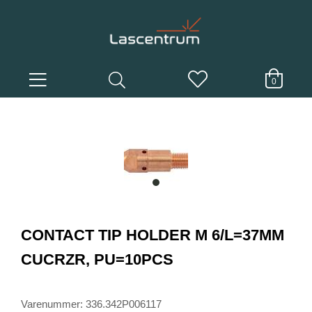
0
item
0
Item
1
CONTACT TIP HOLDER M 6/L=37MM
of
1
CUCRZR, PU=10PCS
Varenummer: 336.342P006117