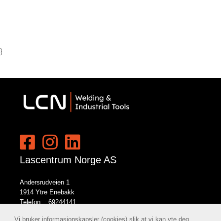
}
Lascentrum Norge AS
Andersrudveien 1
1914 Ytre Enebakk
Telefon: :
69244141
E-post:
norge@lcn.no
Vi bruker informasjonskapsler (cookies) slik at vi kan yte deg