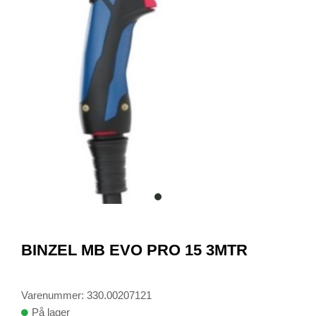
item
0
Item
1
BINZEL MB EVO PRO 15 3MTR
of
1
Varenummer: 330.00207121
På lager