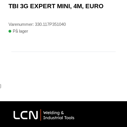
TBI 3G EXPERT MINI, 4M, EURO
of
1
Varenummer: 330.117P351040
På lager
}