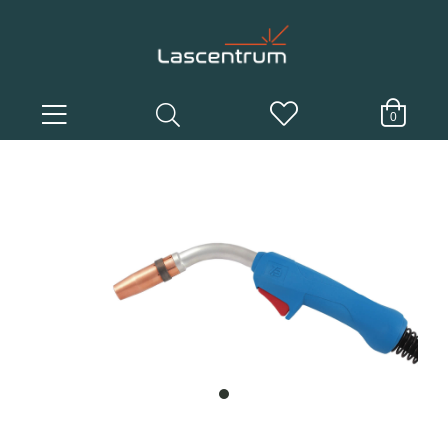
0
item
0
Item
1