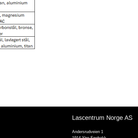
Lascentrum Norge AS
Andersrudveien 1
1914 Ytre Enebakk