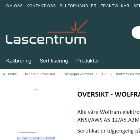
OM OSS
KONTAKT OSS
BLI FORHANDLER
FRAKTVILKÅR
SE
Kalibrering
Sertifisering
Produkter
« Tilbake
Du er her:
Produkter
Slangepakker/deler
TIG
Wolframelektro