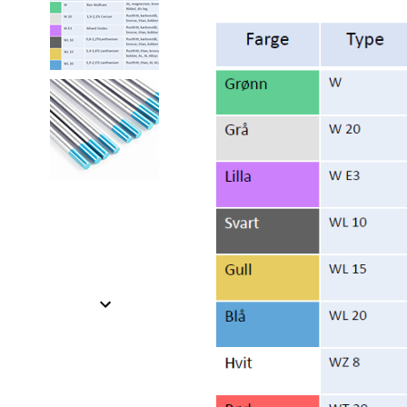
Item
1
of
2