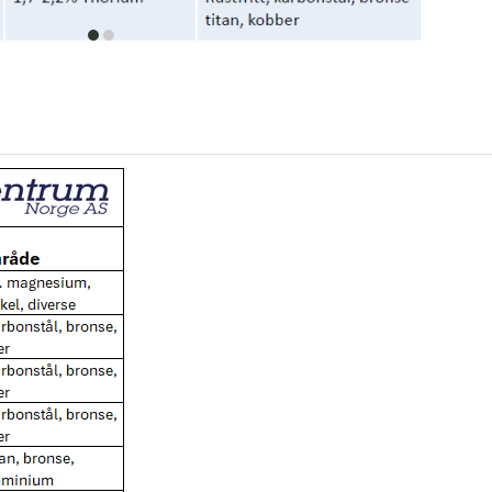
item
item
0
1