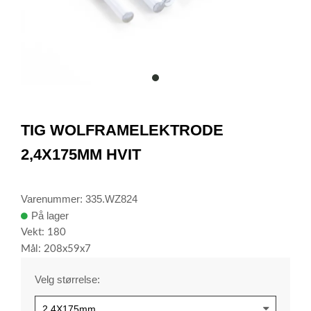
item
0
Item
1
TIG WOLFRAMELEKTRODE
of
1
2,4X175MM HVIT
Varenummer: 335.WZ824
På lager
Vekt: 180
Mål: 208x59x7
Velg størrelse: