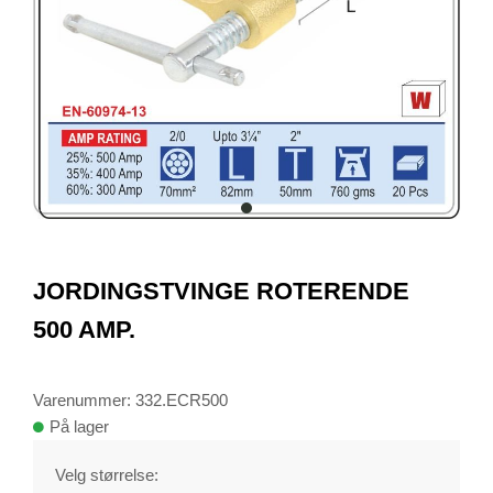
item
0
Item
1
JORDINGSTVINGE ROTERENDE
of
1
500 AMP.
Varenummer: 332.ECR500
På lager
Velg størrelse: