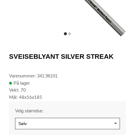
item
item
0
1
Item
1
SVEISEBLYANT SILVER STREAK
of
2
Varenummer: 341.96101
På lager
Vekt: 70
Mål: 48x16x185
Velg størrelse: