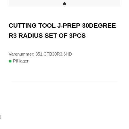
item
0
Item
1
CUTTING TOOL J-PREP 30DEGREE
of
1
R3 RADIUS SET OF 3PCS
Varenummer: 351.CTB30R3.6HD
På lager
}