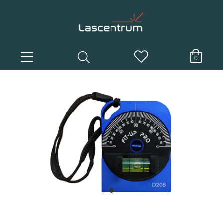
0
item
0
Item
1