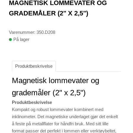
MAGNETISK LOMMEVATER OG
of
1
GRADEMÅLER (2" X 2,5")
Varenummer: 350.D208
På lager
Produktbeskrivelse
Magnetisk lommevater og
grademåler (2" x 2,5")
Produktbeskrivelse
Kompakt og robust lommevater kombinert med
inklinometer. Det magnetiske underlaget gjør det enkelt
å feste på metallflater for håndfri bruk. Med sitt lille
format passer det perfekt i lommen eller verktøybeltet,