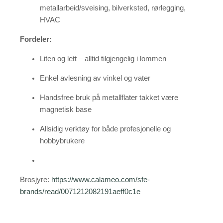
metallarbeid/sveising, bilverksted, rørlegging,
HVAC
Fordeler:
Liten og lett – alltid tilgjengelig i lommen
Enkel avlesning av vinkel og vater
Handsfree bruk på metallflater takket være
magnetisk base
Allsidig verktøy for både profesjonelle og
hobbybrukere
Brosjyre:
https://www.calameo.com/sfe-
brands/read/0071212082191aeff0c1e