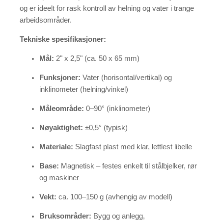
og er ideelt for rask kontroll av helning og vater i trange
arbeidsområder.
Tekniske spesifikasjoner:
Mål:
2" x 2,5" (ca. 50 x 65 mm)
Funksjoner:
Vater (horisontal/vertikal) og
inklinometer (helning/vinkel)
Måleområde:
0–90° (inklinometer)
Nøyaktighet:
±0,5° (typisk)
Materiale:
Slagfast plast med klar, lettlest libelle
Base:
Magnetisk – festes enkelt til stålbjelker, rør
og maskiner
Vekt:
ca. 100–150 g (avhengig av modell)
Bruksområder:
Bygg og anlegg,