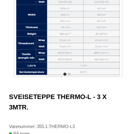
item
item
0
1
Item
1
SVEISETEPPE THERMO-L - 3 X
of
2
3MTR.
Varenummer: 355.1.THERMO-L3
På lager