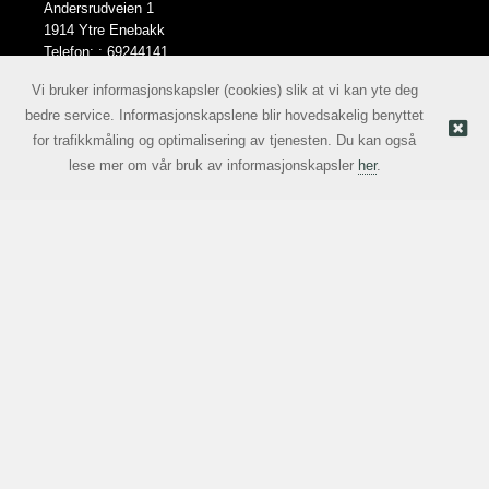
Andersrudveien 1
1914 Ytre Enebakk
Telefon: :
69244141
E-post:
norge@lcn.no
Vi bruker informasjonskapsler (cookies) slik at vi kan yte deg
bedre service. Informasjonskapslene blir hovedsakelig benyttet
for trafikkmåling og optimalisering av tjenesten. Du kan også
Nettbutikk levert av Kréatif
© Lascentrum Norge AS |
lese mer om vår bruk av informasjonskapsler
her
.