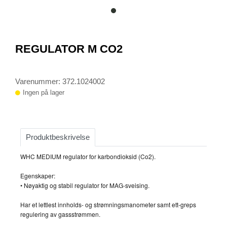
item
0
Item
1
REGULATOR M CO2
of
1
Varenummer: 372.1024002
Ingen på lager
Produktbeskrivelse
WHC MEDIUM regulator for karbondioksid (Co2).
Egenskaper:
• Nøyaktig og stabil regulator for MAG-sveising.
Har et lettlest innholds- og strømningsmanometer samt ett-greps
regulering av gassstrømmen.