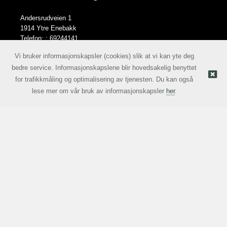
Andersrudveien 1
1914 Ytre Enebakk
Telefon: :
69244141
E-post:
norge@lcn.no
Vi bruker informasjonskapsler (cookies) slik at vi kan yte deg
bedre service. Informasjonskapslene blir hovedsakelig benyttet
for trafikkmåling og optimalisering av tjenesten. Du kan også
Nettbutikk levert av Kréatif
© Lascentrum Norge AS |
lese mer om vår bruk av informasjonskapsler
her
.