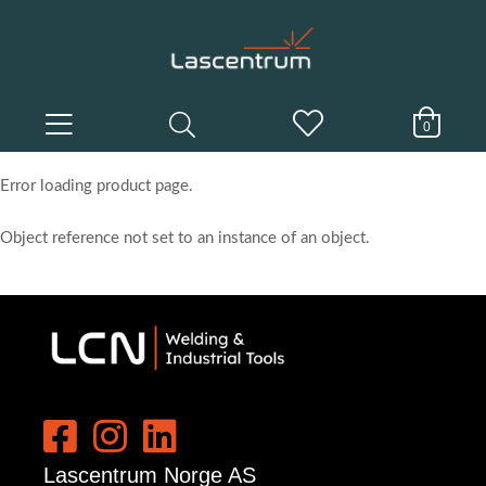
0
Error loading product page.
Object reference not set to an instance of an object.
Lascentrum Norge AS