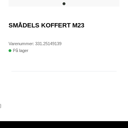
item
0
Item
1
SMÅDELS KOFFERT M23
of
1
Varenummer: 331.25149139
På lager
}