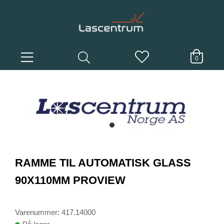
0
item
0
Item
1
RAMME TIL AUTOMATISK GLASS
of
1
90X110MM PROVIEW
Varenummer: 417.14000