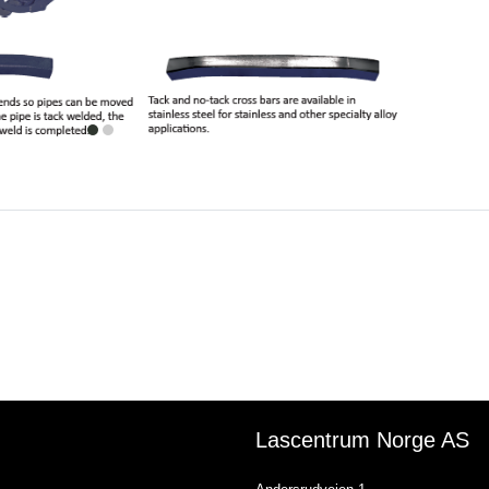
item
item
0
1
Lascentrum Norge AS