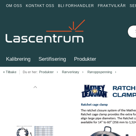
OM OSS
KONTAKT OSS
BLI FORHANDLER
FRAKTVILKÅR
SE
Kalibrering
Sertifisering
Produkter
« Tilbake
Du er her:
Produkter
Rørverktøy
Røroppspenning