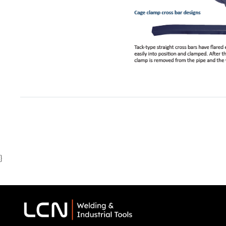
Item
1
of
2
}