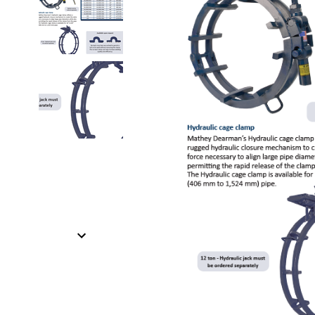
Item
1
of
2