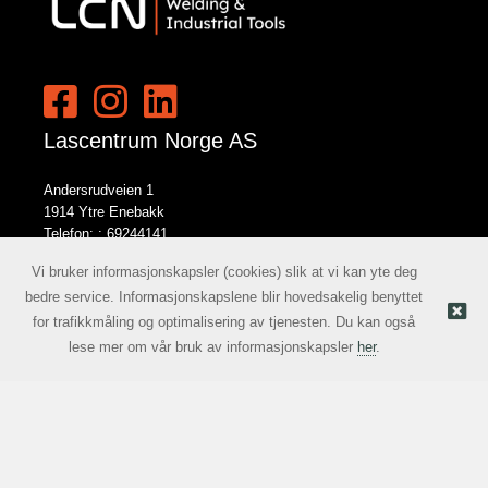
Lascentrum Norge AS
Andersrudveien 1
1914 Ytre Enebakk
Telefon: :
69244141
E-post:
norge@lcn.no
Vi bruker informasjonskapsler (cookies) slik at vi kan yte deg
bedre service. Informasjonskapslene blir hovedsakelig benyttet
for trafikkmåling og optimalisering av tjenesten. Du kan også
Nettbutikk levert av Kréatif
© Lascentrum Norge AS |
lese mer om vår bruk av informasjonskapsler
her
.